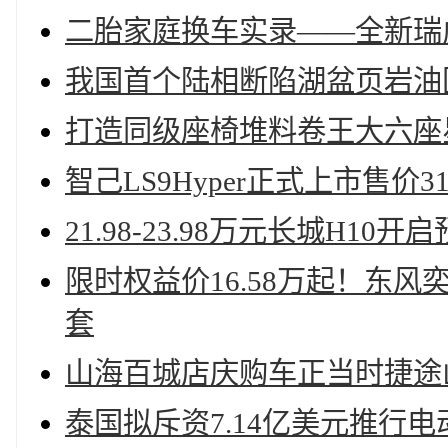
二胎家庭换车实录——全新瑞
我国首个陆相断陷湖盆页岩油
打造同级座椅堆料卷王大六座星
智己LS9Hyper正式上市售价31
21.98-23.98万元长城H10开
限时权益价16.58万起！东
套
山海百城店庆购车正当时捷途
泰国拟斥资7.14亿美元推行