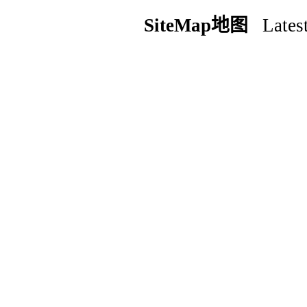
SiteMap地图
Latest