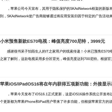
，苹果公司今天宣布，其用于隐私保护的SKAdNetwork框架的新版本现已
到，SKAdNetwork使广告商能够通过将应用安装归因于特定的广告活动来
小米预售新款ES70电视：峰值亮度700尼特，3999元
感谢很书呆子怕陌生人的IT之家用户的线索传递！小米已预售ES70电视，预
之家了解到，这款电视采用多分区背光，峰值亮度达到700尼特。根据官方
苹果iOS/iPadOS16将在年内获得五项新功能：外接显
，苹果今天发布了iOS16.1正式更新，这是iOS16操作系统公开发
个更新都为苹果iPhone和iPad用户带来了许多功能，但根据苹果官方的说