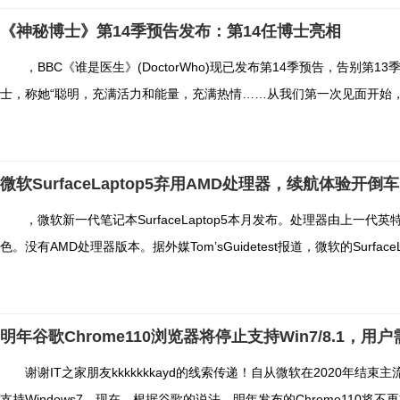
《神秘博士》第14季预告发布：第14任博士亮相
，BBC《谁是医生》(DoctorWho)现已发布第14季预告，告别第1
士，称她“聪明，充满活力和能量，充满热情……从我们第一次见面开始，她
微软SurfaceLaptop5弃用AMD处理器，续航体验开倒车
，微软新一代笔记本SurfaceLaptop5本月发布。处理器由上一代
色。没有AMD处理器版本。据外媒Tom’sGuidetest报道，微软的SurfaceL.
明年谷歌Chrome110浏览器将停止支持Win7/8.1，用
谢谢IT之家朋友kkkkkkkayd的线索传递！自从微软在2020年结
支持Windows7。现在，根据谷歌的说法，明年发布的Chrome110将不再支持