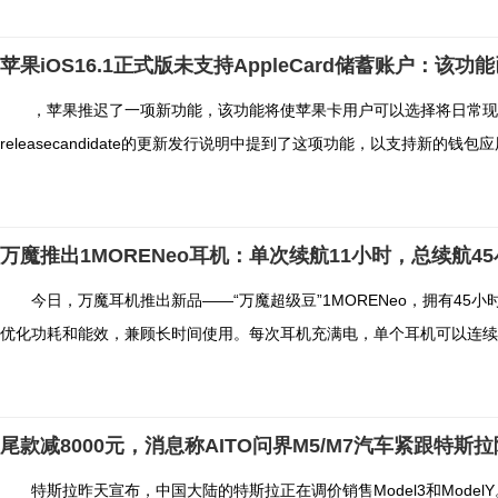
苹果iOS16.1正式版未支持AppleCard储蓄账户：该功
，苹果推迟了一项新功能，该功能将使苹果卡用户可以选择将日常现金收
releasecandidate的更新发行说明中提到了这项功能，以支持新的钱包应用，
万魔推出1MORENeo耳机：单次续航11小时，总续航4
今日，万魔耳机推出新品——“万魔超级豆”1MORENeo，拥有45
优化功耗和能效，兼顾长时间使用。每次耳机充满电，单个耳机可以连续听歌
尾款减8000元，消息称AITO问界M5/M7汽车紧跟特斯
特斯拉昨天宣布，中国大陆的特斯拉正在调价销售Model3和ModelY。