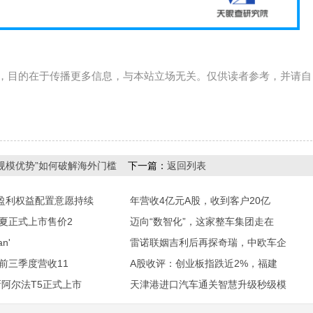
，目的在于传播更多信息，与本站立场无关。仅供读者参考，并请自
规模优势”如何破解海外门槛
下一篇：
返回列表
盈利权益配置意愿持续
年营收4亿元A股，收到客户20亿
迪夏正式上市售价2
迈向“数智化”，这家整车集团走在
an'
雷诺联姻吉利后再探奇瑞，中欧车企
年前三季度营收11
A股收评：创业板指跌近2%，福建
新阿尔法T5正式上市
天津港进口汽车通关智慧升级秒级模