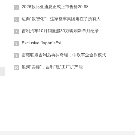
2026款比亚迪夏正式上市售价20.68
5
迈向“数智化”，这家整车集团走在了所有人
6
吉利汽车10月销量超30万辆刷新单月纪录
7
Exclusive:Japan'sExi
8
雷诺联姻吉利后再探奇瑞，中欧车企合作模式
9
银河“卖爆”，吉利“租”工厂扩产能
10