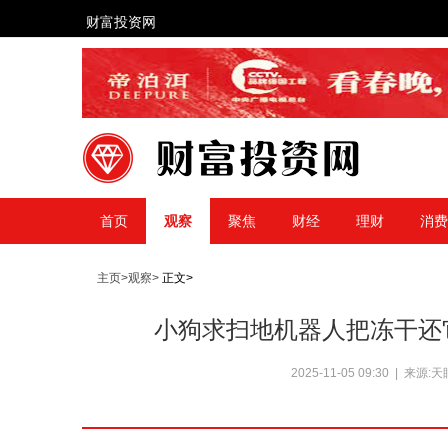
财富投资网
首页
观察
聚焦
财经
理财
消费
主页>
观察>
正文>
小狗求扫地机器人把冻干还
2025-11-05 09:30 | 